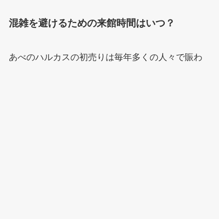
混雑を避けるための来館時間はいつ？
あべのハルカスの初売りは毎年多くの人々で賑わ
い、特に開店直後は大変混雑します。
2025年の初売りは1月2日から開始される予定であ
り、混雑状況を予測すると、
特に開店から
午前10時頃までがピーク
と予想され
ます。
混雑を避けたい場合は、午後の時間帯に来館する