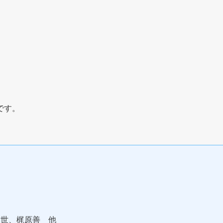
です。
文世、梶原善 他