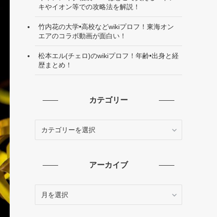
キやイオン等での攻略法を解説！
竹内花の大学•高校などwikiプロフ！東海オン
エアのコラボ動画が面白い！
松本エル(チェロ)のwikiプロフ！年齢•出身と経
歴まとめ！
カテゴリー
カ
テ
ゴ
リ
アーカイブ
ー
ア
ー
カ