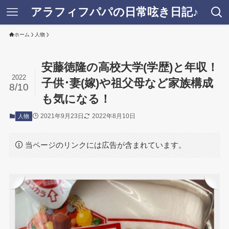
アラフィフパパの日常呟き日記♪
ホーム
人物
安藤徳隆の高校大学(学歴)と年収！
2022
子供･妻(嫁)や祖父母など家族構成
8/10
も気になる！
2021年9月23日
2022年8月10日
人物
当ページのリンクには広告が含まれています。