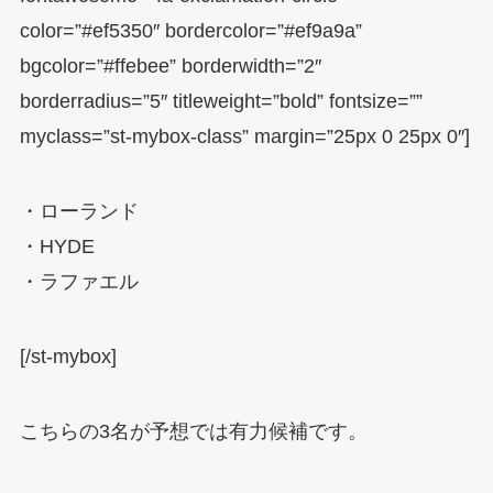
color=”#ef5350″ bordercolor=”#ef9a9a”
bgcolor=”#ffebee” borderwidth=”2″
borderradius=”5″ titleweight=”bold” fontsize=””
myclass=”st-mybox-class” margin=”25px 0 25px 0″]
・ローランド
・HYDE
・ラファエル
[/st-mybox]
こちらの3名が予想では有力候補です。