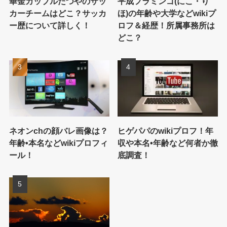
華金カップルたつやのサッ
平成フラミンゴ(にこ・り
カーチームはどこ？サッカ
ほ)の年齢や大学などwikiプ
ー歴について詳しく！
ロフ＆経歴！所属事務所は
どこ？
ネオンchの顔バレ画像は？
ヒゲパパのwikiプロフ！年
年齢•本名などwikiプロフィ
収や本名•年齢など何者か徹
ール！
底調査！