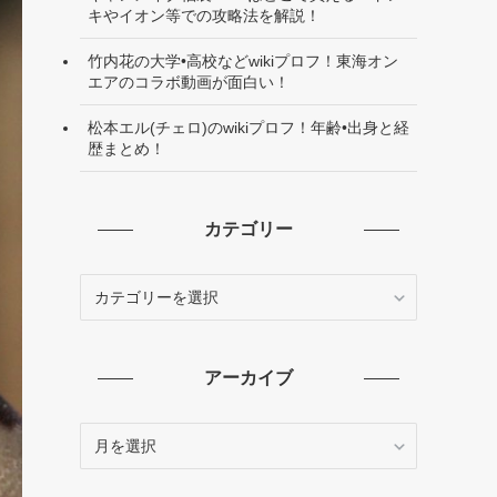
キやイオン等での攻略法を解説！
竹内花の大学•高校などwikiプロフ！東海オン
エアのコラボ動画が面白い！
松本エル(チェロ)のwikiプロフ！年齢•出身と経
歴まとめ！
カテゴリー
カ
テ
ゴ
リ
アーカイブ
ー
ア
ー
カ