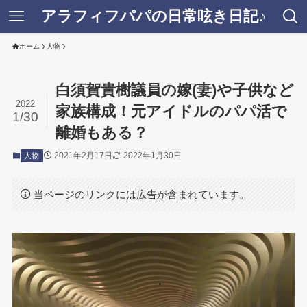
アラフィフパパの日常呟き日記♪
ホーム
人物
白須賀貴樹議員の嫁(妻)や子供など
2022
家族構成！元アイドルのパパ活で
1/30
離婚もある？
2021年2月17日
2022年1月30日
人物
当ページのリンクには広告が含まれています。