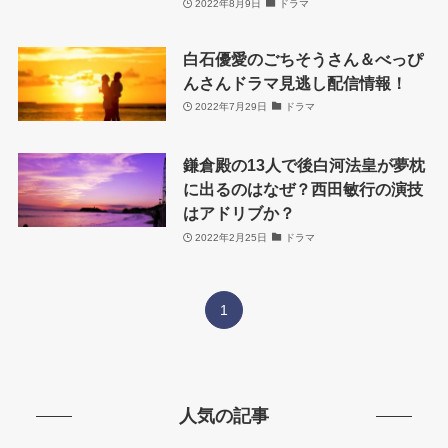
2022年8月9日
ドラマ
白石優愛のごちそうさん＆べっぴ
んさんドラマ見逃し配信情報！
2022年7月29日
ドラマ
鎌倉殿の13人で後白河法皇が夢枕
に出るのはなぜ？西田敏行の演技
はアドリブか？
2022年2月25日
ドラマ
1
人気の記事