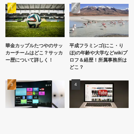
華金カップルたつやのサッ
平成フラミンゴ(にこ・り
カーチームはどこ？サッカ
ほ)の年齢や大学などwikiプ
ー歴について詳しく！
ロフ＆経歴！所属事務所は
どこ？
ネオンchの顔バレ画像は？
ヒゲパパのwikiプロフ！年
年齢•本名などwikiプロフィ
収や本名•年齢など何者か徹